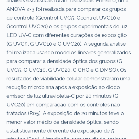
análises estatísticas foram realizadas. Primeiro, uma
ANOVA 2×3 foi realizada para comparar os grupos
de controle (Gcontrol UVC5, Gcontrol UVC10 e
Gcontrol UVC20) e os grupos experimentais de luz
LED UV-C com diferentes durações de exposição
(G UVC5, G UVC10 e G UVC20). A segunda análise
foi realizada usando modelos lineares generalizados
para comparar a densidade óptica dos grupos (G
UVC5, G UVC10, G UVC20, G CHG e G DMSO). Os
resultados de viabilidade celular demonstraram uma
redução microbiana após a exposição ao diodo
emissor de luz ultravioleta-C por 20 minutos (G
UVC20) em comparação com os controles não
tratados (P.05). A exposição de 20 minutos teve o
menor valor médio de densidade óptica, sendo
estatisticamente diferente da exposição de 5