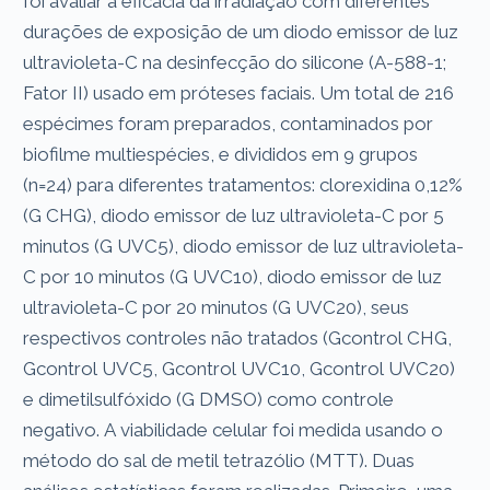
foi avaliar a eficácia da irradiação com diferentes
durações de exposição de um diodo emissor de luz
ultravioleta-C na desinfecção do silicone (A-588-1;
Fator II) usado em próteses faciais. Um total de 216
espécimes foram preparados, contaminados por
biofilme multiespécies, e divididos em 9 grupos
(n=24) para diferentes tratamentos: clorexidina 0,12%
(G CHG), diodo emissor de luz ultravioleta-C por 5
minutos (G UVC5), diodo emissor de luz ultravioleta-
C por 10 minutos (G UVC10), diodo emissor de luz
ultravioleta-C por 20 minutos (G UVC20), seus
respectivos controles não tratados (Gcontrol CHG,
Gcontrol UVC5, Gcontrol UVC10, Gcontrol UVC20)
e dimetilsulfóxido (G DMSO) como controle
negativo. A viabilidade celular foi medida usando o
método do sal de metil tetrazólio (MTT). Duas