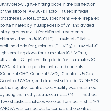
ultraviolet-C light-emitting diode in the disinfection
of the silicone (A-588-1; Factor II) used in facial
prostheses. A total of 216 specimens were prepared,
contaminated by multispecies biofilm, and divided
into 9 groups (n=24) for different treatments:
chlorhexidine 0.12% (G CHG), ultraviolet-C light-
emitting diode for 5 minutes (G UVC5), ultraviolet-C
light-emitting diode for 10 minutes (G UVC10),
ultraviolet-C light-emitting diode for 20 minutes (G
UVC20), their respective untreated controls
(Gcontrol CHG, Gcontrol UVC5, Gcontrol UVC10,
Gcontrol UVC20), and dimethyl sulfoxide (G DMSO)
as the negative control. Cell viability was measured
by using the methyl tetrazolium salt (MTT) method.
Two statistical analyses were performed. First, a 2×3
ANOVA was carried out to compare the control