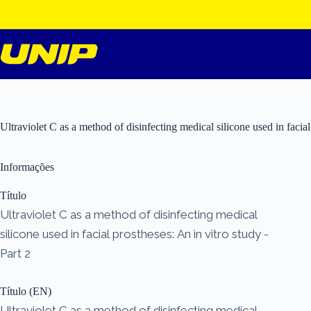
Pular
para
o
conteúdo
Ultraviolet C as a method of disinfecting medical silicone used in facial
Informações
Título
Ultraviolet C as a method of disinfecting medical
silicone used in facial prostheses: An in vitro study -
Part 2
Título (EN)
Ultraviolet C as a method of disinfecting medical