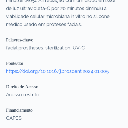
minutos (P.05). A irradiação com um diodo emissor
de luz ultravioleta-C por 20 minutos diminuiu a
viabilidade celular microbiana in vitro no silicone
médico usado em próteses faciais.
Palavras-chave
facial prostheses, sterilization, UV-C
Fonte/doi
https://doi.org/10.1016/j.prosdent.2024.01.005
Direito de Acesso
Acesso restrito
Financiamento
CAPES