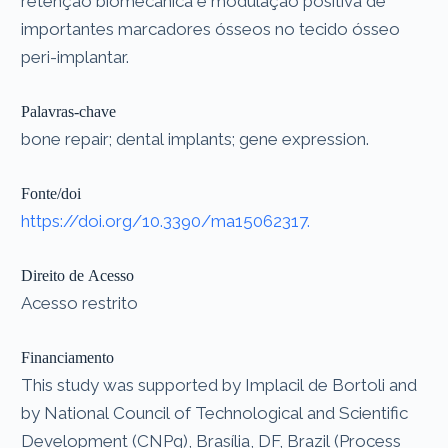
retenção biomecânica e modulação positiva de
importantes marcadores ósseos no tecido ósseo
peri-implantar.
Palavras-chave
bone repair; dental implants; gene expression.
Fonte/doi
https://doi.org/10.3390/ma15062317.
Direito de Acesso
Acesso restrito
Financiamento
This study was supported by Implacil de Bortoli and
by National Council of Technological and Scientific
Development (CNPq), Brasília, DF, Brazil (Process