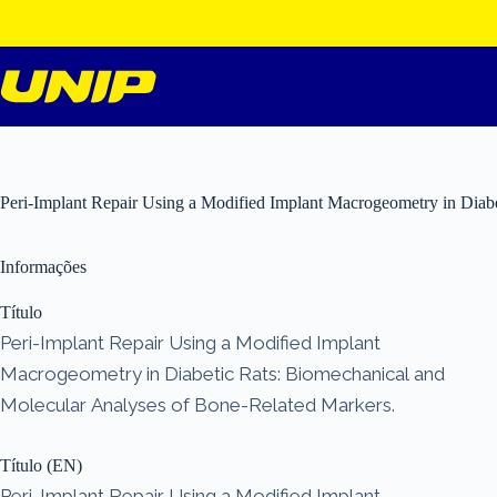
Pular
para
o
conteúdo
Peri-Implant Repair Using a Modified Implant Macrogeometry in Diab
Informações
Título
Peri-Implant Repair Using a Modified Implant
Macrogeometry in Diabetic Rats: Biomechanical and
Molecular Analyses of Bone-Related Markers.
Título (EN)
Peri-Implant Repair Using a Modified Implant