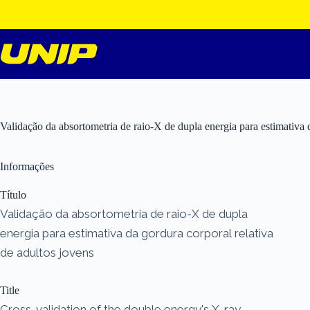
Pular
para
o
conteúdo
Validação da absortometria de raio-X de dupla energia para estimativa d
Informações
Título
Validação da absortometria de raio-X de dupla
energia para estimativa da gordura corporal relativa
de adultos jovens
Title
Cross-validation of the double energy's X-ray