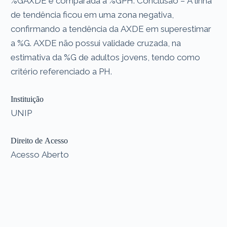
%GAXDE é comparada à %GPH. Conclusão – A linha
de tendência ficou em uma zona negativa,
confirmando a tendência da AXDE em superestimar
a %G. AXDE não possui validade cruzada, na
estimativa da %G de adultos jovens, tendo como
critério referenciado a PH.
Instituição
UNIP
Direito de Acesso
Acesso Aberto