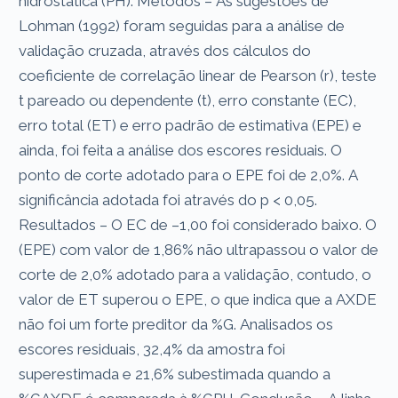
hidrostática (PH). Métodos – As sugestões de
Lohman (1992) foram seguidas para a análise de
validação cruzada, através dos cálculos do
coeficiente de correlação linear de Pearson (r), teste
t pareado ou dependente (t), erro constante (EC),
erro total (ET) e erro padrão de estimativa (EPE) e
ainda, foi feita a análise dos escores residuais. O
ponto de corte adotado para o EPE foi de 2,0%. A
significância adotada foi através do p < 0,05.
Resultados – O EC de –1,00 foi considerado baixo. O
(EPE) com valor de 1,86% não ultrapassou o valor de
corte de 2,0% adotado para a validação, contudo, o
valor de ET superou o EPE, o que indica que a AXDE
não foi um forte preditor da %G. Analisados os
escores residuais, 32,4% da amostra foi
superestimada e 21,6% subestimada quando a