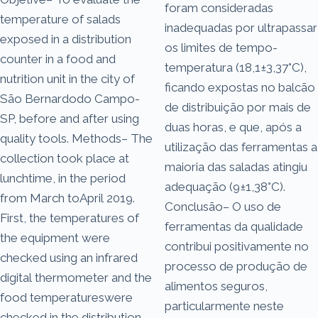
foram consideradas
temperature of salads
inadequadas por ultrapassar
exposed in a distribution
os limites de tempo-
counter in a food and
temperatura (18,1±3,37°C),
nutrition unit in the city of
ficando expostas no balcão
São Bernardodo Campo-
de distribuição por mais de
SP, before and after using
duas horas, e que, após a
quality tools. Methods– The
utilização das ferramentas a
collection took place at
maioria das saladas atingiu
lunchtime, in the period
adequação (9±1,38°C).
from March toApril 2019.
Conclusão– O uso de
First, the temperatures of
ferramentas da qualidade
the equipment were
contribui positivamente no
checked using an infrared
processo de produção de
digital thermometer and the
alimentos seguros,
food temperatureswere
particularmente neste
checked in the distribution