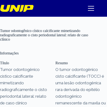
Pular
para
o
conteúdo
Tumor odontogênico cístico calcificante mimetizando
radiograficamente o cisto periodontal lateral: relato de caso
clínico
Informações
Título
Resumo
Tumor odontogênico
O tumor odontogênico
cístico calcificante
císto calcificante (TOCC) é
mimetizando
uma lesão odontogênica
radiograficamente o cisto
rara derivada do epitélio
periodontal lateral: relato
odontogênico
de caso clínico
remanescente da maxila ou