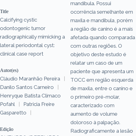
mandíbula. Possui
Title
ocorrência semelhante em
Calcifying cystic
maxila e mandíbula, porém
odontogenic tumor
a região de canino é a mais
radiographically mimicking a
afetada quando comparada
lateral periodontal cyst:
com outras regiões. O
clinical case report
objetivo deste estudo é
relatar um caso de um
Autor(es)
paciente que apresenta um
Cláudio Maranhão Pereira
|
TOCC em região esquerda
Danilo Santos Carneiro
|
de maxila, entre o canino e
Henryque Batista Climaco
o primeiro pré-molar,
Pofahl
|
Patricia Freire
caracterizado com
Gasparetto
|
aumento de volume
doloroso à palpação.
Edição
Radiograficamente a lesão