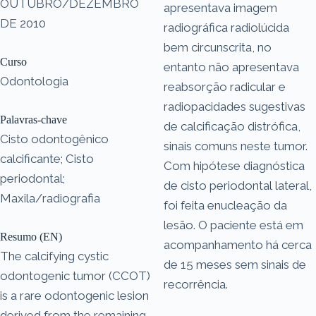
OUTUBRO/DEZEMBRO
apresentava imagem
DE 2010
radiográfica radiolúcida
bem circunscrita, no
Curso
entanto não apresentava
Odontologia
reabsorção radicular e
radiopacidades sugestivas
Palavras-chave
de calcificação distrófica,
Cisto odontogênico
sinais comuns neste tumor.
calcificante; Cisto
Com hipótese diagnóstica
periodontal;
de cisto periodontal lateral,
Maxila/radiografia
foi feita enucleação da
lesão. O paciente está em
Resumo (EN)
acompanhamento há cerca
The calcifying cystic
de 15 meses sem sinais de
odontogenic tumor (CCOT)
recorrência.
is a rare odontogenic lesion
derived from the remaining