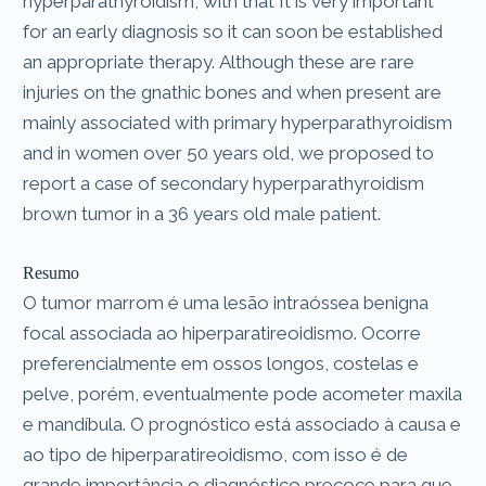
hyperparathyroidism, with that It is very important
for an early diagnosis so it can soon be established
an appropriate therapy. Although these are rare
injuries on the gnathic bones and when present are
mainly associated with primary hyperparathyroidism
and in women over 50 years old, we proposed to
report a case of secondary hyperparathyroidism
brown tumor in a 36 years old male patient.
Resumo
O tumor marrom é uma lesão intraóssea benigna
focal associada ao hiperparatireoidismo. Ocorre
preferencialmente em ossos longos, costelas e
pelve, porém, eventualmente pode acometer maxila
e mandíbula. O prognóstico está associado à causa e
ao tipo de hiperparatireoidismo, com isso é de
grande importância o diagnóstico precoce para que