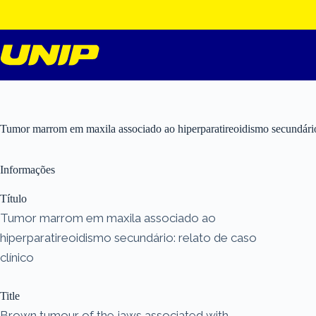
Pular
para
o
conteúdo
Tumor marrom em maxila associado ao hiperparatireoidismo secundário:
Informações
Título
Tumor marrom em maxila associado ao
hiperparatireoidismo secundário: relato de caso
clínico
Title
Brown tumour of the jaws associated with