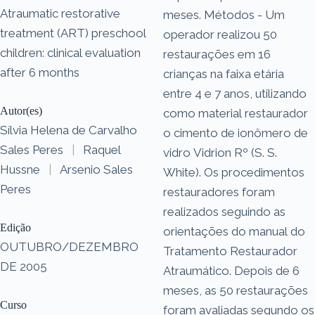
Atraumatic restorative
meses. Métodos - Um
treatment (ART) preschool
operador realizou 50
children: clinical evaluation
restaurações em 16
after 6 months
crianças na faixa etária
entre 4 e 7 anos, utilizando
Autor(es)
como material restaurador
Sílvia Helena de Carvalho
o cimento de ionômero de
Sales Peres
|
Raquel
vidro Vidrion Rº (S. S.
Hussne
|
Arsenio Sales
White). Os procedimentos
Peres
restauradores foram
realizados seguindo as
Edição
orientações do manual do
OUTUBRO/DEZEMBRO
Tratamento Restaurador
DE 2005
Atraumático. Depois de 6
meses, as 50 restaurações
Curso
foram avaliadas segundo os