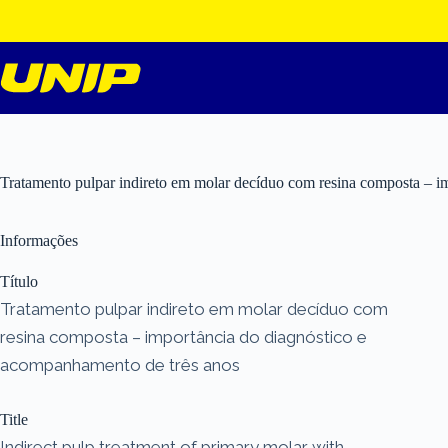
Pular
para
o
conteúdo
Tratamento pulpar indireto em molar decíduo com resina composta – i
Informações
Título
Tratamento pulpar indireto em molar decíduo com
resina composta – importância do diagnóstico e
acompanhamento de três anos
Title
Indirect pulp treatment of primary molar with