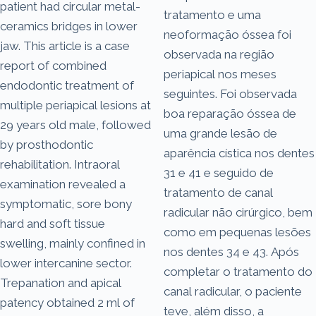
patient had circular metal-
tratamento e uma
ceramics bridges in lower
neoformação óssea foi
jaw. This article is a case
observada na região
report of combined
periapical nos meses
endodontic treatment of
seguintes. Foi observada
multiple periapical lesions at
boa reparação óssea de
29 years old male, followed
uma grande lesão de
by prosthodontic
aparência cística nos dentes
rehabilitation. Intraoral
31 e 41 e seguido de
examination revealed a
tratamento de canal
symptomatic, sore bony
radicular não cirúrgico, bem
hard and soft tissue
como em pequenas lesões
swelling, mainly confined in
nos dentes 34 e 43. Após
lower intercanine sector.
completar o tratamento do
Trepanation and apical
canal radicular, o paciente
patency obtained 2 ml of
teve, além disso, a