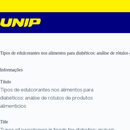
Pular
para
o
conteúdo
Tipos de edulcorantes nos alimentos para diabéticos: análise de rótulos
Informações
Título
Tipos de edulcorantes nos alimentos para
diabéticos: análise de rótulos de produtos
alimentícios
Title
Types of sweeteners in foods for diabetics: analysis