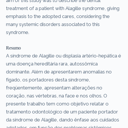
aim of this study was to describe the dental
treatment of a patient with Alagille syndrome, giving
emphasis to the adopted cares, considering the
many systemic disorders associated to this
syndrome.
Resumo
A síndrome de Alagille ou displasia artério-hepática é
uma doença hereditária rara, autossômica
dominante. Além de apresentarem anomalias no
fígado, os portadores desta síndrome,
freqüentemente, apresentam alterações no
coração, nas vértebras, na face e nos olhos. O
presente trabalho tem como objetivo relatar o
tratamento odontológico de um paciente portador
da síndrome de Alagille, dando ênfase aos cuidados
adotados, em função dos problemas sistêmicos