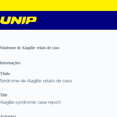
Pular
para
o
conteúdo
Síndrome de Alagille: relato de caso
Informações
Título
Síndrome de Alagille: relato de caso
Title
Alagille syndrome: case report
Autor(es)