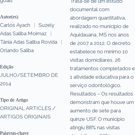
goals
Trata-se de um estudo
documental com
Autor(es)
abordagem quantitativa,
Carlos Ayach
|
Suzely
realizado no município de
Adas Saliba Moimaz
|
Aquidauana, MS nos anos
Tânia Adas Saliba Rovida
|
de 2007 a 2012. O decreto
Orlando Saliba
estabelece no mínimo 10
visitas domiciliares, 26
Edição
tratamentos completados e
JULHO/SETEMBRO DE
1 atividade educativa para o
2014
serviço odontológico.
Resultados – Os resultados
Tipo de Artigo
demonstram que houve um
ORIGINAL ARTICLES /
aumento de sete para
ARTIGOS ORIGINAIS
quinze USF. O município
atingiu 88% nas visitas
Palavras-chave