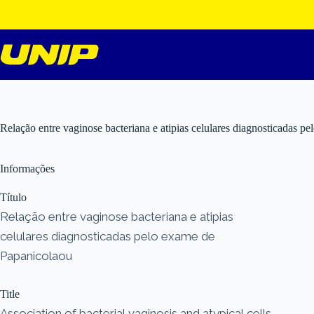
Pular
para
o
conteúdo
Relação entre vaginose bacteriana e atipias celulares diagnosticadas p
Informações
Título
Relação entre vaginose bacteriana e atipias
celulares diagnosticadas pelo exame de
Papanicolaou
Title
Association of bacterial vaginosis and atypical cells