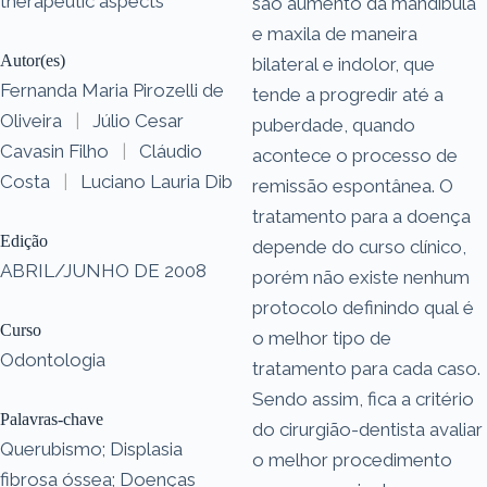
therapeutic aspects
são aumento da mandíbula
e maxila de maneira
Autor(es)
bilateral e indolor, que
Fernanda Maria Pirozelli de
tende a progredir até a
Oliveira
|
Júlio Cesar
puberdade, quando
Cavasin Filho
|
Cláudio
acontece o processo de
Costa
|
Luciano Lauria Dib
remissão espontânea. O
tratamento para a doença
Edição
depende do curso clínico,
ABRIL/JUNHO DE 2008
porém não existe nenhum
protocolo definindo qual é
Curso
o melhor tipo de
Odontologia
tratamento para cada caso.
Sendo assim, fica a critério
Palavras-chave
do cirurgião-dentista avaliar
Querubismo; Displasia
o melhor procedimento
fibrosa óssea; Doenças