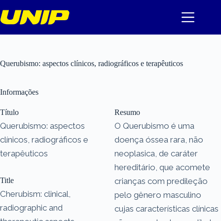
Pular
para
o
conteúdo
Querubismo: aspectos clínicos, radiográficos e terapêuticos
Informações
Título
Resumo
Querubismo: aspectos
O Querubismo é uma
clínicos, radiográficos e
doença óssea rara, não
terapêuticos
neoplasica, de caráter
hereditário, que acomete
Title
crianças com predileção
Cherubism: clinical,
pelo gênero masculino
radiographic and
cujas características clínicas