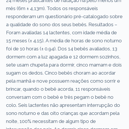
24 meses praticantes de natação há pelo menos um
mês (6m ± 4,13m). Todos os responsáveis
responderam um questionário pré-catalogado sobre
a qualidade do sono dos seus bebês. Resultados –
Foram avaliadas 14 lactentes, com idade média de
15 meses (± 4.15). A média de horas de sono noturno
foi de 10 horas (± 0.94). Dos 14 bebês avaliados, 13
dormem com a luz apagada e 12 dormem sozinhos,
sete usam chupeta para dormir, cinco mamam e dois
sugam os dedos. Cinco bebês choram ao acordar
pela manhã e nove possuem reações como sorrir e
brincar, quando o bebê acorda, 11 responsáveis
conversam com o bebê e três pegam o bebê no
colo. Seis lactentes não apresentam interrupção do
sono noturno e das oito crianças que acordam pela
noite, 100% necessitam de algum tipo de