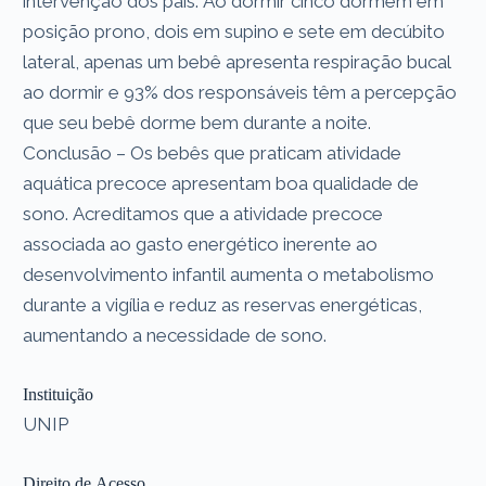
intervenção dos pais. Ao dormir cinco dormem em
posição prono, dois em supino e sete em decúbito
lateral, apenas um bebê apresenta respiração bucal
ao dormir e 93% dos responsáveis têm a percepção
que seu bebê dorme bem durante a noite.
Conclusão – Os bebês que praticam atividade
aquática precoce apresentam boa qualidade de
sono. Acreditamos que a atividade precoce
associada ao gasto energético inerente ao
desenvolvimento infantil aumenta o metabolismo
durante a vigília e reduz as reservas energéticas,
aumentando a necessidade de sono.
Instituição
UNIP
Direito de Acesso