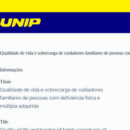
Pular
para
o
conteúdo
Qualidade de vida e sobrecarga de cuidadores familiares de pessoas com 
Informações
Título
Qualidade de vida e sobrecarga de cuidadores
familiares de pessoas com deficiência física e
múltipla adquirida
Title
Quality of life and burden of family caregivers of