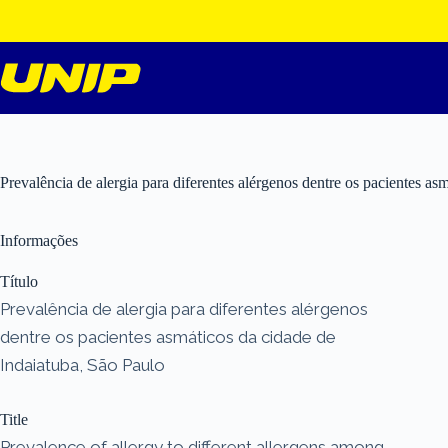
Pular
para
o
conteúdo
Prevalência de alergia para diferentes alérgenos dentre os pacientes as
Informações
Título
Prevalência de alergia para diferentes alérgenos
dentre os pacientes asmáticos da cidade de
Indaiatuba, São Paulo
Title
Prevalence of allergy to different allergens among