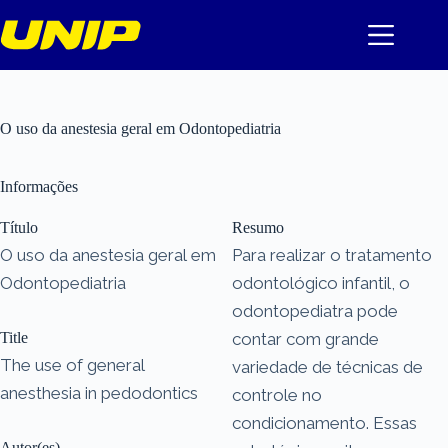
Pular
para
o
conteúdo
O uso da anestesia geral em Odontopediatria
Informações
Título
Resumo
O uso da anestesia geral em
Para realizar o tratamento
Odontopediatria
odontológico infantil, o
odontopediatra pode
Title
contar com grande
The use of general
variedade de técnicas de
anesthesia in pedodontics
controle no
condicionamento. Essas
Autor(es)