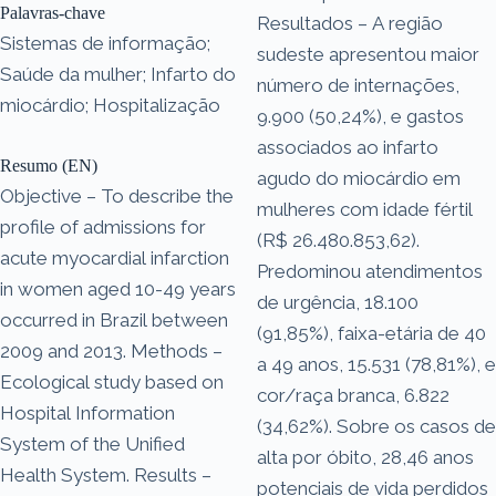
Palavras-chave
Resultados – A região
Sistemas de informação;
sudeste apresentou maior
Saúde da mulher; Infarto do
número de internações,
miocárdio; Hospitalização
9.900 (50,24%), e gastos
associados ao infarto
Resumo (EN)
agudo do miocárdio em
Objective – To describe the
mulheres com idade fértil
profile of admissions for
(R$ 26.480.853,62).
acute myocardial infarction
Predominou atendimentos
in women aged 10-49 years
de urgência, 18.100
occurred in Brazil between
(91,85%), faixa-etária de 40
2009 and 2013. Methods –
a 49 anos, 15.531 (78,81%), e
Ecological study based on
cor/raça branca, 6.822
Hospital Information
(34,62%). Sobre os casos de
System of the Unified
alta por óbito, 28,46 anos
Health System. Results –
potenciais de vida perdidos