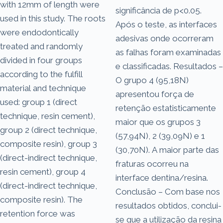
with 12mm of length were
significância de p<0.05.
used in this study. The roots
Após o teste, as interfaces
were endodontically
adesivas onde ocorreram
treated and randomly
as falhas foram examinadas
divided in four groups
e classificadas. Resultados –
according to the fulfill
O grupo 4 (95,18N)
material and technique
apresentou força de
used: group 1 (direct
retenção estatisticamente
technique, resin cement),
maior que os grupos 3
group 2 (direct technique,
(57,94N), 2 (39,09N) e 1
composite resin), group 3
(30,70N). A maior parte das
(direct-indirect technique,
fraturas ocorreu na
resin cement), group 4
interface dentina/resina.
(direct-indirect technique,
Conclusão – Com base nos
composite resin). The
resultados obtidos, conclui-
retention force was
se que a utilização da resina