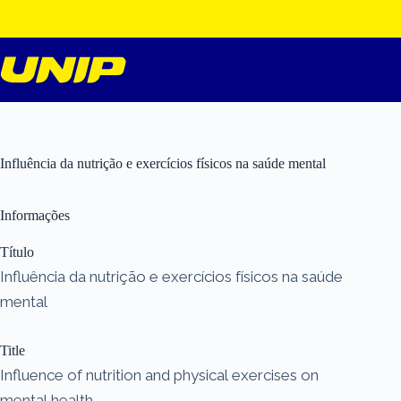
Pular
para
o
conteúdo
Influência da nutrição e exercícios físicos na saúde mental
Informações
Título
Influência da nutrição e exercícios físicos na saúde
mental
Title
Influence of nutrition and physical exercises on
mental health