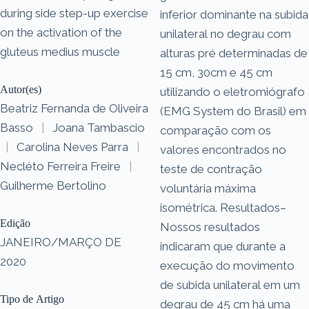
during side step-up exercise
inferior dominante na subida
on the activation of the
unilateral no degrau com
gluteus medius muscle
alturas pré determinadas de
15 cm, 30cm e 45 cm
Autor(es)
utilizando o eletromiógrafo
Beatriz Fernanda de Oliveira
(EMG System do Brasil) em
Basso
|
Joana Tambascio
comparação com os
|
Carolina Neves Parra
|
valores encontrados no
Necléto Ferreira Freire
|
teste de contração
Guilherme Bertolino
voluntária máxima
isométrica. Resultados–
Edição
Nossos resultados
JANEIRO/MARÇO DE
indicaram que durante a
2020
execução do movimento
de subida unilateral em um
Tipo de Artigo
degrau de 45 cm há uma