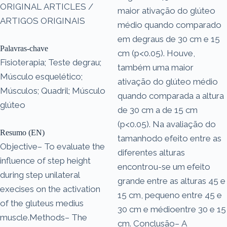
ORIGINAL ARTICLES /
maior ativação do glúteo
ARTIGOS ORIGINAIS
médio quando comparado
em degraus de 30 cm e 15
Palavras-chave
cm (p<0.05). Houve,
Fisioterapia; Teste degrau;
também uma maior
Músculo esquelético;
ativação do glúteo médio
Músculos; Quadril; Músculo
quando comparada a altura
glúteo
de 30 cm a de 15 cm
(p<0.05). Na avaliação do
Resumo (EN)
tamanhodo efeito entre as
Objective– To evaluate the
diferentes alturas
influence of step height
encontrou-se um efeito
during step unilateral
grande entre as alturas 45 e
execises on the activation
15 cm, pequeno entre 45 e
of the gluteus medius
30 cm e médioentre 30 e 15
muscle.Methods– The
cm. Conclusão– A