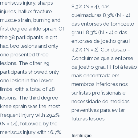
meniscus injury, sharps
8,3% (N = 4), das
injuries, hallux fracture,
queimaduras 8,3% (N = 4),
muscle strain, burning and
das entorses de tornozelo
first degree ankle sprain. Of
grau I 8,3% (N = 4) e das
the 38 participants, eight
entorses de joelho grau I
had two lesions and only
4,2% (N = 2). Conclusão –
one presented three
Concluímos que a entorse
lesions. The other 29
de joelho grau III foi à lesão
participants showed only
mais encontrada em
one lesion in the lower
membros inferiores nos
limbs, with a total of 48
surfistas profissionais e
lesions. The third degree
necessidade de medidas
knee sprain was the most
preventivas para evitar
frequent injury with 29.2%
futuras lesões.
(N = 14), followed by the
meniscus injury with 16.7%
Instituição