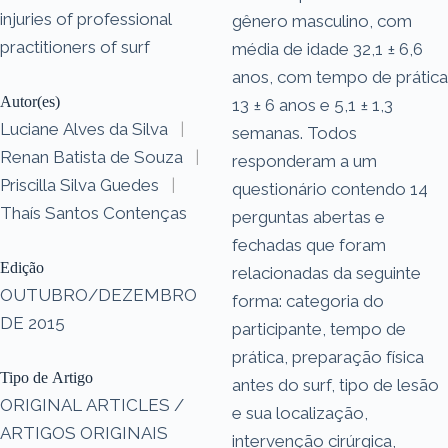
injuries of professional
gênero masculino, com
practitioners of surf
média de idade 32,1 ± 6,6
anos, com tempo de prática
Autor(es)
13 ± 6 anos e 5,1 ± 1,3
Luciane Alves da Silva
|
semanas. Todos
Renan Batista de Souza
|
responderam a um
Priscilla Silva Guedes
|
questionário contendo 14
Thaís Santos Contenças
perguntas abertas e
fechadas que foram
Edição
relacionadas da seguinte
OUTUBRO/DEZEMBRO
forma: categoria do
DE 2015
participante, tempo de
prática, preparação física
Tipo de Artigo
antes do surf, tipo de lesão
ORIGINAL ARTICLES /
e sua localização,
ARTIGOS ORIGINAIS
intervenção cirúrgica,