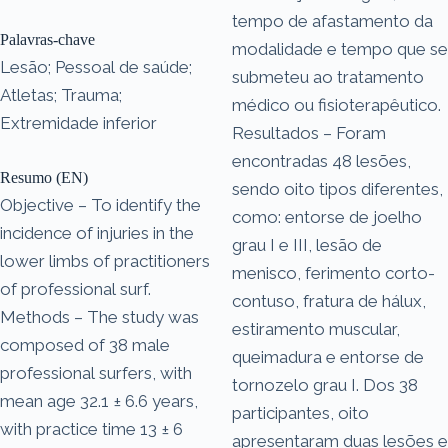
tempo de afastamento da
Palavras-chave
modalidade e tempo que se
Lesão; Pessoal de saúde;
submeteu ao tratamento
Atletas; Trauma;
médico ou fisioterapêutico.
Extremidade inferior
Resultados – Foram
encontradas 48 lesões,
Resumo (EN)
sendo oito tipos diferentes,
Objective – To identify the
como: entorse de joelho
incidence of injuries in the
grau I e III, lesão de
lower limbs of practitioners
menisco, ferimento corto-
of professional surf.
contuso, fratura de hálux,
Methods – The study was
estiramento muscular,
composed of 38 male
queimadura e entorse de
professional surfers, with
tornozelo grau I. Dos 38
mean age 32.1 ± 6.6 years,
participantes, oito
with practice time 13 ± 6
apresentaram duas lesões e