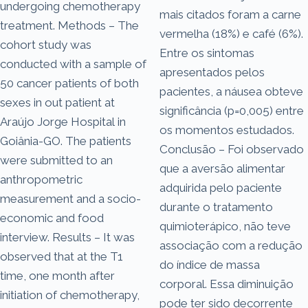
undergoing chemotherapy
mais citados foram a carne
treatment. Methods – The
vermelha (18%) e café (6%).
cohort study was
Entre os sintomas
conducted with a sample of
apresentados pelos
50 cancer patients of both
pacientes, a náusea obteve
sexes in out patient at
significância (p=0,005) entre
Araújo Jorge Hospital in
os momentos estudados.
Goiânia-GO. The patients
Conclusão – Foi observado
were submitted to an
que a aversão alimentar
anthropometric
adquirida pelo paciente
measurement and a socio-
durante o tratamento
economic and food
quimioterápico, não teve
interview. Results – It was
associação com a redução
observed that at the T1
do índice de massa
time, one month after
corporal. Essa diminuição
initiation of chemotherapy,
pode ter sido decorrente