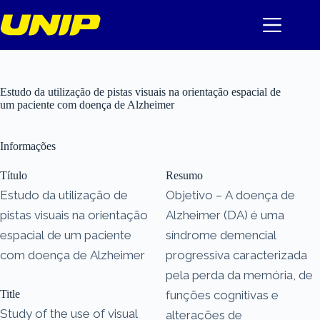
Pular
para
o
conteúdo
Estudo da utilização de pistas visuais na orientação espacial de
um paciente com doença de Alzheimer
Informações
Título
Resumo
Estudo da utilização de
Objetivo – A doença de
pistas visuais na orientação
Alzheimer (DA) é uma
espacial de um paciente
síndrome demencial
com doença de Alzheimer
progressiva caracterizada
pela perda da memória, de
Title
funções cognitivas e
Study of the use of visual
alterações de