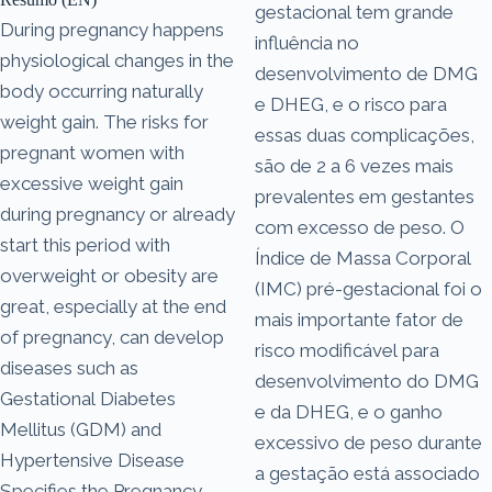
gestacional tem grande
During pregnancy happens
influência no
physiological changes in the
desenvolvimento de DMG
body occurring naturally
e DHEG, e o risco para
weight gain. The risks for
essas duas complicações,
pregnant women with
são de 2 a 6 vezes mais
excessive weight gain
prevalentes em gestantes
during pregnancy or already
com excesso de peso. O
start this period with
Índice de Massa Corporal
overweight or obesity are
(IMC) pré-gestacional foi o
great, especially at the end
mais importante fator de
of pregnancy, can develop
risco modificável para
diseases such as
desenvolvimento do DMG
Gestational Diabetes
e da DHEG, e o ganho
Mellitus (GDM) and
excessivo de peso durante
Hypertensive Disease
a gestação está associado
Specifies the Pregnancy