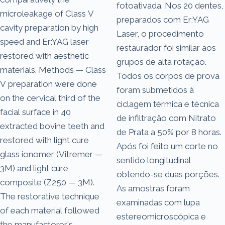
fotoativada. Nos 20 dentes,
microleakage of Class V
preparados com Er:YAG
cavity preparation by high
Laser, o procedimento
speed and Er:YAG laser
restaurador foi similar aos
restored with aesthetic
grupos de alta rotação.
materials. Methods — Class
Todos os corpos de prova
V preparation were done
foram submetidos à
on the cervical third of the
ciclagem térmica e técnica
facial surface in 40
de infiltração com Nitrato
extracted bovine teeth and
de Prata a 50% por 8 horas.
restored with light cure
Após foi feito um corte no
glass ionomer (Vitremer —
sentido longitudinal
3M) and light cure
obtendo-se duas porções.
composite (Z250 — 3M).
As amostras foram
The restorative technique
examinadas com lupa
of each material followed
estereomicroscópica e
the manufactorer's