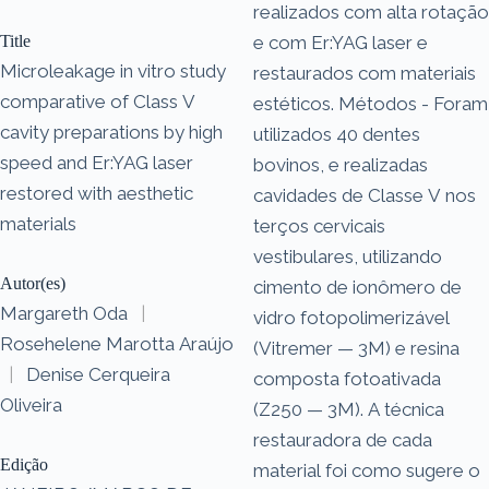
realizados com alta rotação
Title
e com Er:YAG laser e
Microleakage in vitro study
restaurados com materiais
comparative of Class V
estéticos. Métodos - Foram
cavity preparations by high
utilizados 40 dentes
speed and Er:YAG laser
bovinos, e realizadas
restored with aesthetic
cavidades de Classe V nos
materials
terços cervicais
vestibulares, utilizando
Autor(es)
cimento de ionômero de
Margareth Oda
|
vidro fotopolimerizável
Rosehelene Marotta Araújo
(Vitremer — 3M) e resina
|
Denise Cerqueira
composta fotoativada
Oliveira
(Z250 — 3M). A técnica
restauradora de cada
Edição
material foi como sugere o