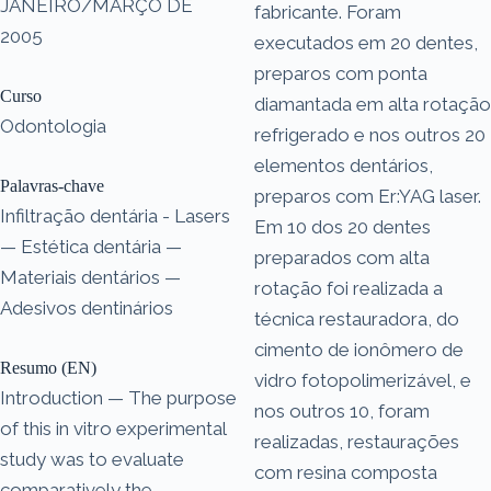
JANEIRO/MARÇO DE
fabricante. Foram
2005
executados em 20 dentes,
preparos com ponta
Curso
diamantada em alta rotação
Odontologia
refrigerado e nos outros 20
elementos dentários,
Palavras-chave
preparos com Er:YAG laser.
Infiltração dentária - Lasers
Em 10 dos 20 dentes
— Estética dentária —
preparados com alta
Materiais dentários —
rotação foi realizada a
Adesivos dentinários
técnica restauradora, do
cimento de ionômero de
Resumo (EN)
vidro fotopolimerizável, e
Introduction — The purpose
nos outros 10, foram
of this in vitro experimental
realizadas, restaurações
study was to evaluate
com resina composta
comparatively the