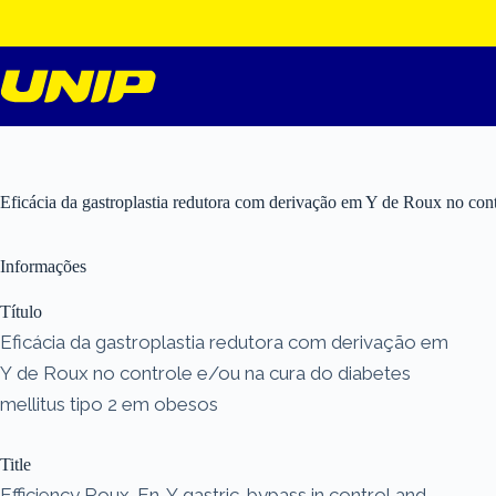
Pular
para
o
conteúdo
Eficácia da gastroplastia redutora com derivação em Y de Roux no contr
Informações
Título
Eficácia da gastroplastia redutora com derivação em
Y de Roux no controle e/ou na cura do diabetes
mellitus tipo 2 em obesos
Title
Efficiency Roux-En-Y gastric-bypass in control and