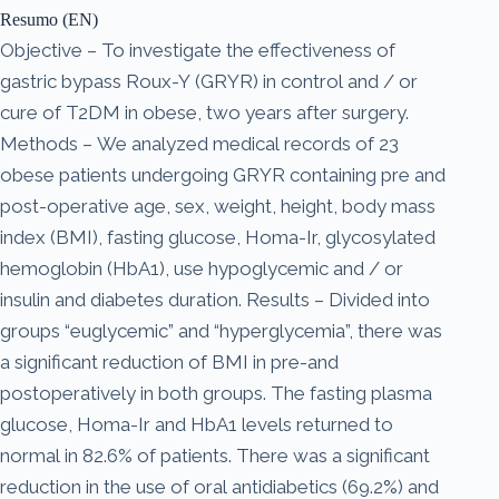
Resumo (EN)
Objective – To investigate the effectiveness of
gastric bypass Roux-Y (GRYR) in control and / or
cure of T2DM in obese, two years after surgery.
Methods – We analyzed medical records of 23
obese patients undergoing GRYR containing pre and
post-operative age, sex, weight, height, body mass
index (BMI), fasting glucose, Homa-Ir, glycosylated
hemoglobin (HbA1), use hypoglycemic and / or
insulin and diabetes duration. Results – Divided into
groups “euglycemic” and “hyperglycemia”, there was
a significant reduction of BMI in pre-and
postoperatively in both groups. The fasting plasma
glucose, Homa-Ir and HbA1 levels returned to
normal in 82.6% of patients. There was a significant
reduction in the use of oral antidiabetics (69.2%) and