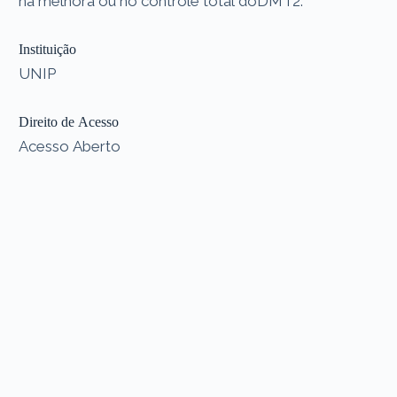
na melhora ou no controle total doDMT2.
Instituição
UNIP
Direito de Acesso
Acesso Aberto