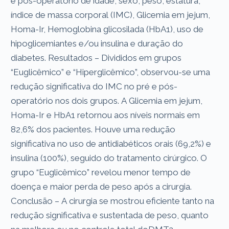
e pós-operatório de idade, sexo, peso, estatura,
índice de massa corporal (IMC), Glicemia em jejum,
Homa-Ir, Hemoglobina glicosilada (HbA1), uso de
hipoglicemiantes e/ou insulina e duração do
diabetes. Resultados – Divididos em grupos
“Euglicêmico” e “Hiperglicêmico”, observou-se uma
redução significativa do IMC no pré e pós-
operatório nos dois grupos. A Glicemia em jejum,
Homa-Ir e HbA1 retornou aos níveis normais em
82,6% dos pacientes. Houve uma redução
significativa no uso de antidiabéticos orais (69,2%) e
insulina (100%), seguido do tratamento cirúrgico. O
grupo “Euglicêmico” revelou menor tempo de
doença e maior perda de peso após a cirurgia.
Conclusão – A cirurgia se mostrou eficiente tanto na
redução significativa e sustentada de peso, quanto