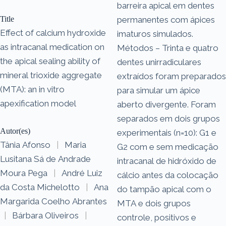
barreira apical em dentes
Title
permanentes com ápices
Effect of calcium hydroxide
imaturos simulados.
as intracanal medication on
Métodos – Trinta e quatro
the apical sealing ability of
dentes unirradiculares
mineral trioxide aggregate
extraídos foram preparados
(MTA): an in vitro
para simular um ápice
apexification model
aberto divergente. Foram
separados em dois grupos
Autor(es)
experimentais (n=10): G1 e
Tânia Afonso
|
Maria
G2 com e sem medicação
Lusitana Sá de Andrade
intracanal de hidróxido de
Moura Pega
|
André Luiz
cálcio antes da colocação
da Costa Michelotto
|
Ana
do tampão apical com o
Margarida Coelho Abrantes
MTA e dois grupos
|
Bárbara Oliveiros
|
controle, positivos e