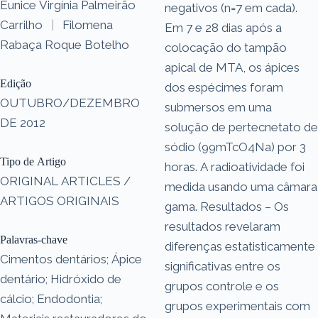
Eunice Virgínia Palmeirão
negativos (n=7 em cada).
Carrilho
|
Filomena
Em 7 e 28 dias após a
Rabaça Roque Botelho
colocação do tampão
apical de MTA, os ápices
Edição
dos espécimes foram
OUTUBRO/DEZEMBRO
submersos em uma
DE 2012
solução de pertecnetato de
sódio (99mTcO4Na) por 3
Tipo de Artigo
horas. A radioatividade foi
ORIGINAL ARTICLES /
medida usando uma câmara
ARTIGOS ORIGINAIS
gama. Resultados – Os
resultados revelaram
Palavras-chave
diferenças estatisticamente
Cimentos dentários; Ápice
significativas entre os
dentário; Hidróxido de
grupos controle e os
cálcio; Endodontia;
grupos experimentais com