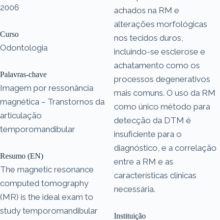
2006
achados na RM e
alterações morfológicas
Curso
nos tecidos duros,
Odontologia
incluindo-se esclerose e
achatamento como os
Palavras-chave
processos degenerativos
Imagem por ressonância
mais comuns. O uso da RM
magnética – Transtornos da
como único método para
articulação
detecção da DTM é
temporomandibular
insuficiente para o
diagnóstico, e a correlação
Resumo (EN)
entre a RM e as
The magnetic resonance
características clínicas
computed tomography
necessária.
(MR) is the ideal exam to
study temporomandibular
Instituição