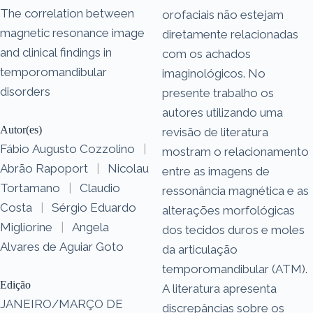
The correlation between
orofaciais não estejam
magnetic resonance image
diretamente relacionadas
and clinical findings in
com os achados
temporomandibular
imaginológicos. No
disorders
presente trabalho os
autores utilizando uma
Autor(es)
revisão de literatura
Fábio Augusto Cozzolino
|
mostram o relacionamento
Abrão Rapoport
|
Nicolau
entre as imagens de
Tortamano
|
Claudio
ressonância magnética e as
Costa
|
Sérgio Eduardo
alterações morfológicas
Migliorine
|
Angela
dos tecidos duros e moles
Alvares de Aguiar Goto
da articulação
temporomandibular (ATM).
Edição
A literatura apresenta
JANEIRO/MARÇO DE
discrepâncias sobre os