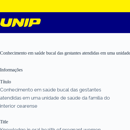
Pular
para
o
conteúdo
Conhecimento em saúde bucal das gestantes atendidas em uma unidade d
Informações
Título
Conhecimento em saúde bucal das gestantes
atendidas em uma unidade de saúde da família do
interior cearense
Title
Knowledge in oral health of pregnant women