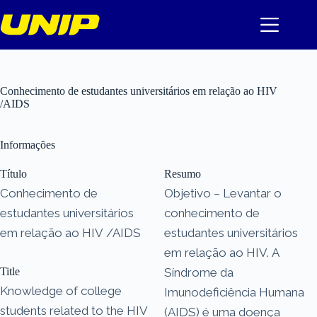
Pular
para
o
conteúdo
Conhecimento de estudantes universitários em relação ao HIV
/AIDS
Informações
Título
Resumo
Conhecimento de
Objetivo – Levantar o
estudantes universitários
conhecimento de
em relação ao HIV /AIDS
estudantes universitários
em relação ao HIV. A
Title
Síndrome da
Knowledge of college
Imunodeficiência Humana
students related to the HIV
(AIDS) é uma doença