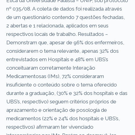
Ética da Universidade Paulista – UNIP, sob protocolo
nº 035/08. A coleta de dados foi realizada através
de um questionário contendo 7 questões fechadas,
2 abertas e 1 relacionada, aplicados em seus
respectivos locais de trabalho. Resultados –
Demonstram que, apesar de 96% dos enfermeiros,
considerarem o tema relevante, apenas 32% dos
entrevistados em Hospitais e 48% em UBS’s
conceituaram corretamente Interação
Medicamentosas (IMs), 72% consideraram
insuficiente o conteúdo sobre o tema oferecido
durante a graduação, (30% e 32% dos hospitais e das
UBS’s, respectivo) seguem critérios próprios de
aprazamento e orientação de posologia de
medicamentos (22% e 24% dos hospitais e UBS’s,
respectivos) afirmaram ter vivenciado