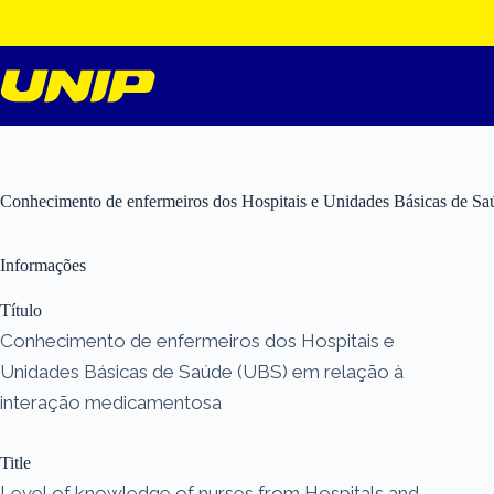
Pular
para
o
conteúdo
Conhecimento de enfermeiros dos Hospitais e Unidades Básicas de Sa
Informações
Título
Conhecimento de enfermeiros dos Hospitais e
Unidades Básicas de Saúde (UBS) em relação à
interação medicamentosa
Title
Level of knowledge of nurses from Hospitals and