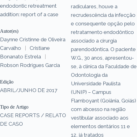
endodontic retreatment
radiculares, houve a
addition: report of a case
recrudescência da infecção
e consequente opção pelo
Autor(es)
retratamento endodôntico
Daynne Cristinne de Oliveira
associado a cirurgia
Carvalho
|
Cristiane
parendodôntica. O paciente
Bonanato Estrela
|
W.G., 30 anos, apresentou-
Robson Rodrigues Garcia
se, à clínica da Faculdade de
Odontologia da
Edição
Universidade Paulista
ABRIL/JUNHO DE 2017
(UNIP) – Campus
Flamboyant (Goiânia, Goiás)
Tipo de Artigo
com abcesso na região
CASE REPORTS / RELATO
vestibular associado aos
DE CASO
elementos dentários 11 e
12, já tratados