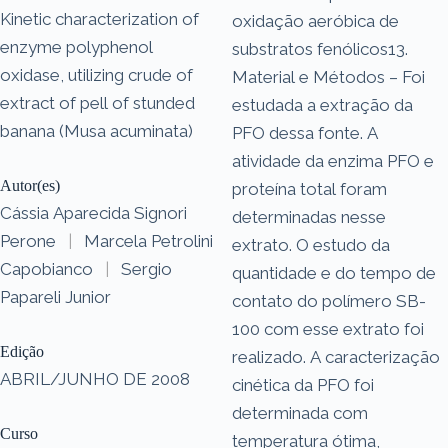
Kinetic characterization of
oxidação aeróbica de
enzyme polyphenol
substratos fenólicos13.
oxidase, utilizing crude of
Material e Métodos – Foi
extract of pell of stunded
estudada a extração da
banana (Musa acuminata)
PFO dessa fonte. A
atividade da enzima PFO e
Autor(es)
proteína total foram
Cássia Aparecida Signori
determinadas nesse
Perone
|
Marcela Petrolini
extrato. O estudo da
Capobianco
|
Sergio
quantidade e do tempo de
Papareli Junior
contato do polímero SB-
100 com esse extrato foi
Edição
realizado. A caracterização
ABRIL/JUNHO DE 2008
cinética da PFO foi
determinada com
Curso
temperatura ótima,