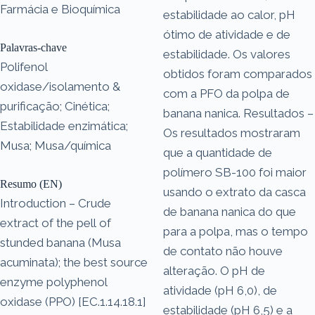
Farmácia e Bioquímica
estabilidade ao calor, pH
ótimo de atividade e de
Palavras-chave
estabilidade. Os valores
Polifenol
obtidos foram comparados
oxidase/isolamento &
com a PFO da polpa de
purificação; Cinética;
banana nanica. Resultados –
Estabilidade enzimática;
Os resultados mostraram
Musa; Musa/química
que a quantidade de
polímero SB-100 foi maior
Resumo (EN)
usando o extrato da casca
Introduction – Crude
de banana nanica do que
extract of the pell of
para a polpa, mas o tempo
stunded banana (Musa
de contato não houve
acuminata); the best source
alteração. O pH de
enzyme polyphenol
atividade (pH 6,0), de
oxidase (PPO) [EC.1.14.18.1]
estabilidade (pH 6,5) e a