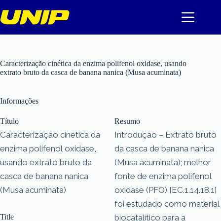
Pular
para
o
conteúdo
Caracterização cinética da enzima polifenol oxidase, usando
extrato bruto da casca de banana nanica (Musa acuminata)
Informações
Título
Resumo
Caracterização cinética da
Introdução – Extrato bruto
enzima polifenol oxidase,
da casca de banana nanica
usando extrato bruto da
(Musa acuminata); melhor
casca de banana nanica
fonte de enzima polifenol
(Musa acuminata)
oxidase (PFO) [EC.1.14.18.1]
foi estudado como material
Title
biocatalítico para a