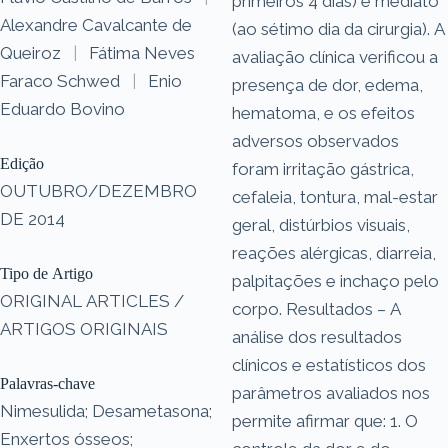
primeiros 4 dias) e mediato
Alexandre Cavalcante de
(ao sétimo dia da cirurgia). A
Queiroz
|
Fátima Neves
avaliação clínica verificou a
Faraco Schwed
|
Enio
presença de dor, edema,
Eduardo Bovino
hematoma, e os efeitos
adversos observados
Edição
foram irritação gástrica,
OUTUBRO/DEZEMBRO
cefaleia, tontura, mal-estar
DE 2014
geral, distúrbios visuais,
reações alérgicas, diarreia,
Tipo de Artigo
palpitações e inchaço pelo
ORIGINAL ARTICLES /
corpo. Resultados – A
ARTIGOS ORIGINAIS
análise dos resultados
clínicos e estatísticos dos
Palavras-chave
parâmetros avaliados nos
Nimesulida; Desametasona;
permite afirmar que: 1. O
Enxertos ósseos;