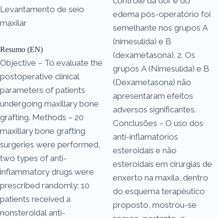
controle da dor e do
Levantamento de seio
edema pós-operatório foi
maxilar
semelhante nos grupos A
(nimesulida) e B
Resumo (EN)
(dexametasona). 2. Os
Objective – To evaluate the
grupos A (Nimesulida) e B
postoperative clinical
(Dexametasona) não
parameters of patients
apresentaram efeitos
undergoing maxillary bone
adversos significantes.
grafting. Methods – 20
Conclusões – O uso dos
maxillary bone grafting
anti-inflamatórios
surgeries were performed,
esteroidais e não
two types of anti-
esteroidais em cirurgias de
inflammatory drugs were
enxerto na maxila, dentro
prescribed randomly: 10
do esquema terapêutico
patients received a
proposto, mostrou-se
nonsteroidal anti-