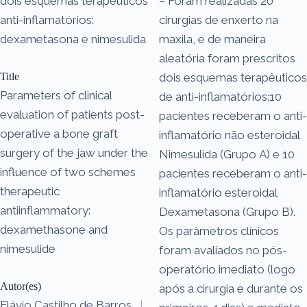
dois esquemas terapêuticos
– Foram realizadas 20
anti-inflamatórios:
cirurgias de enxerto na
dexametasona e nimesulida
maxila, e de maneira
aleatória foram prescritos
Title
dois esquemas terapêuticos
Parameters of clinical
de anti-inflamatórios:10
evaluation of patients post-
pacientes receberam o anti-
operative a bone graft
inflamatório não esteroidal
surgery of the jaw under the
Nimesulida (Grupo A) e 10
influence of two schemes
pacientes receberam o anti-
therapeutic
inflamatório esteroidal
antiinflammatory:
Dexametasona (Grupo B).
dexamethasone and
Os parâmetros clínicos
nimesulide
foram avaliados no pós-
operatório imediato (logo
Autor(es)
após a cirurgia e durante os
Flávio Castilho de Barros
|