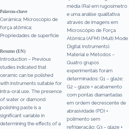
média (Ra) em rugosímetro
Palavras-chave
e uma análise qualitativa
Cerâmica; Microscópio de
através de imagens em
força atômica;
Microscópio de Força
Propriedades de superfície
Atômica (AFM) (Multi Mode
Digital Instruments).
Resumo (EN)
Material e Métodos –
Introduction – Previous
Quatro grupos
studies indicated that
experimentais foram
ceramic can be polished
determinados: G1 – glaze;
with instruments suitable for
G2 – glaze + acabamento
intra-oral use. The presence
com pontas diamantadas
of water or diamond
em ordem decrescente de
polishing paste is a
abrasividade (PD) +
significant variable in
polimento sem
determining the effects of a
refrigeração; G3 – glaze +