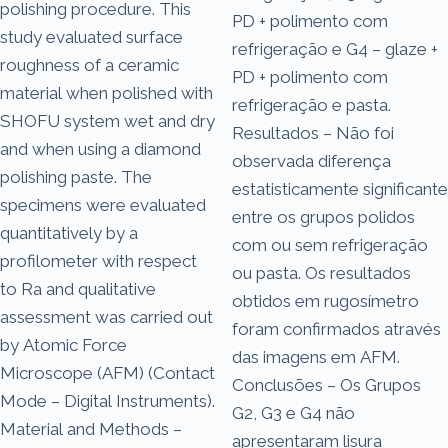
polishing procedure. This
PD + polimento com
study evaluated surface
refrigeração e G4 – glaze +
roughness of a ceramic
PD + polimento com
material when polished with
refrigeração e pasta.
SHOFU system wet and dry
Resultados – Não foi
and when using a diamond
observada diferença
polishing paste. The
estatisticamente significante
specimens were evaluated
entre os grupos polidos
quantitatively by a
com ou sem refrigeração
profilometer with respect
ou pasta. Os resultados
to Ra and qualitative
obtidos em rugosímetro
assessment was carried out
foram confirmados através
by Atomic Force
das imagens em AFM.
Microscope (AFM) (Contact
Conclusões – Os Grupos
Mode – Digital Instruments).
G2, G3 e G4 não
Material and Methods –
apresentaram lisura