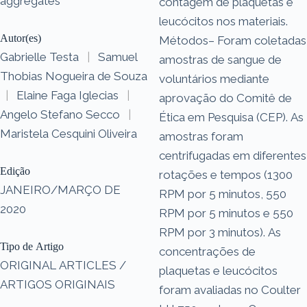
aggregates
contagem de plaquetas e
leucócitos nos materiais.
Autor(es)
Métodos– Foram coletadas
Gabrielle Testa
|
Samuel
amostras de sangue de
Thobias Nogueira de Souza
voluntários mediante
|
Elaine Faga Iglecias
|
aprovação do Comitê de
Angelo Stefano Secco
|
Ética em Pesquisa (CEP). As
Maristela Cesquini Oliveira
amostras foram
centrifugadas em diferentes
Edição
rotações e tempos (1300
JANEIRO/MARÇO DE
RPM por 5 minutos, 550
2020
RPM por 5 minutos e 550
RPM por 3 minutos). As
Tipo de Artigo
concentrações de
ORIGINAL ARTICLES /
plaquetas e leucócitos
ARTIGOS ORIGINAIS
foram avaliadas no Coulter