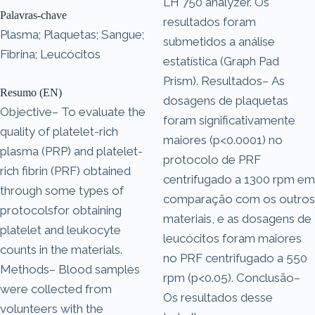
LH 750 analyzer. Os
Palavras-chave
resultados foram
Plasma; Plaquetas; Sangue;
submetidos a análise
Fibrina; Leucócitos
estatística (Graph Pad
Prism). Resultados– As
Resumo (EN)
dosagens de plaquetas
Objective– To evaluate the
foram significativamente
quality of platelet-rich
maiores (p<0.0001) no
plasma (PRP) and platelet-
protocolo de PRF
rich fibrin (PRF) obtained
centrifugado a 1300 rpm em
through some types of
comparação com os outros
protocolsfor obtaining
materiais, e as dosagens de
platelet and leukocyte
leucócitos foram maiores
counts in the materials.
no PRF centrifugado a 550
Methods– Blood samples
rpm (p<0.05). Conclusão–
were collected from
Os resultados desse
volunteers with the