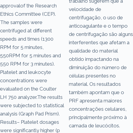
trabalho sugerem que a
approvalof the Research
velocidade de
Ethics Committee (CEP).
centrifugação, o uso de
The samples were
anticoagulante e o tempo
centrifuged at different
de centrifugação são alguns
speeds and times (1300
interferentes que afetam a
RPM for 5 minutes,
qualidade do material
550RPM for 5 minutes and
obtido impactando na
550 RPM for 3 minutes).
diminuição do número de
Platelet and leukocyte
células presentes no
concentrations were
material. Os resultados
evaluated on the Coulter
também apontam que o
LH 750 analyzer.The results
PRF apresenta maiores
were subjected to statistical
concentrações celulares,
analysis (Graph Pad Prism).
principalmente próximo à
Results– Platelet dosages
camada de leucócitos.
were significantly higher (p