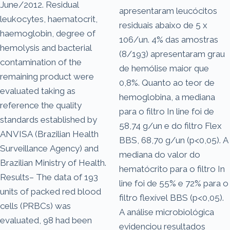
June/2012. Residual
apresentaram leucócitos
leukocytes, haematocrit,
residuais abaixo de 5 x
haemoglobin, degree of
106/un. 4% das amostras
hemolysis and bacterial
(8/193) apresentaram grau
contamination of the
de hemólise maior que
remaining product were
0,8%. Quanto ao teor de
evaluated taking as
hemoglobina, a mediana
reference the quality
para o filtro In line foi de
standards established by
58,74 g/un e do filtro Flex
ANVISA (Brazilian Health
BBS, 68,70 g/un (p<0,05). A
Surveillance Agency) and
mediana do valor do
Brazilian Ministry of Health.
hematócrito para o filtro In
Results– The data of 193
line foi de 55% e 72% para o
units of packed red blood
filtro flexível BBS (p<0,05).
cells (PRBCs) was
A análise microbiológica
evaluated, 98 had been
evidenciou resultados