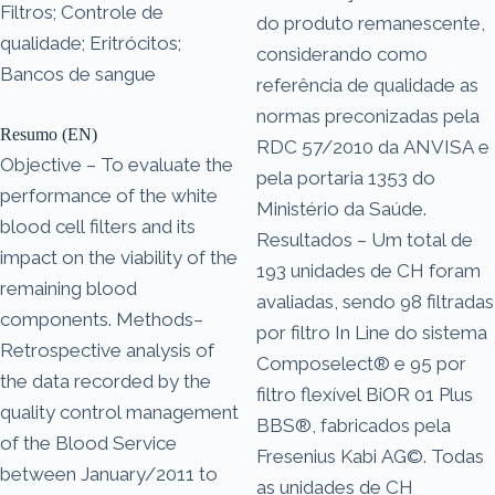
Filtros; Controle de
do produto remanescente,
qualidade; Eritrócitos;
considerando como
Bancos de sangue
referência de qualidade as
normas preconizadas pela
Resumo (EN)
RDC 57/2010 da ANVISA e
Objective – To evaluate the
pela portaria 1353 do
performance of the white
Ministério da Saúde.
blood cell filters and its
Resultados – Um total de
impact on the viability of the
193 unidades de CH foram
remaining blood
avaliadas, sendo 98 filtradas
components. Methods–
por filtro In Line do sistema
Retrospective analysis of
Composelect® e 95 por
the data recorded by the
filtro flexível BiOR 01 Plus
quality control management
BBS®, fabricados pela
of the Blood Service
Fresenius Kabi AG©. Todas
between January/2011 to
as unidades de CH