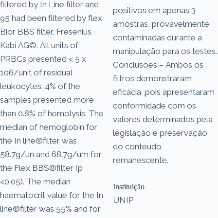
filtered by In Line filter and
positivos em apenas 3
95 had been filtered by flex
amostras, provavelmente
Bior BBS filter, Fresenius
contaminadas durante a
Kabi AG©. All units of
manipulação para os testes.
PRBCs presented < 5 x
Conclusões – Ambos os
106/unit of residual
filtros demonstraram
leukocytes. 4% of the
eficácia ,pois apresentaram
samples presented more
conformidade com os
than 0.8% of hemolysis. The
valores determinados pela
median of hemoglobin for
legislação e preservação
the In line®filter was
do conteúdo
58.7g/un and 68.7g/um for
remanescente.
the Flex BBS®filter (p
<0.05). The median
Instituição
haematocrit value for the In
UNIP
line®filter was 55% and for