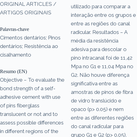
ORIGINAL ARTICLES /
utilizado para comparar a
ARTIGOS ORIGINAIS
interação entre os grupos e
entre as regiões do canal
Palavras-chave
radicular. Resultados – A
Cimentos dentários; Pinos
média da resistência
dentários; Resistência ao
adesiva para descolar o
cisalhamento
pino intracanal foi de 11,42
Mpa no G1 e 11,04 Mpa no
Resumo (EN)
G2. Não houve diferença
Objective – To evaluate the
significativa entre as
bond strength of a self-
amostras de pinos de fibra
adhesive cement with use
de vidro translúcido e
of pins fiberglass
opaco (p> 0.05) e nem
translucent or not and to
entre as diferentes regiões
assess possible differences
do canal radicular para
in different regions of the
grupo G1 e G2 (p> 0.05).