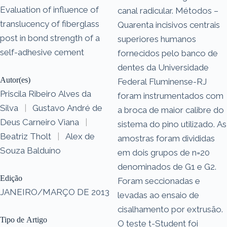
Evaluation of influence of
canal radicular. Métodos –
translucency of fiberglass
Quarenta incisivos centrais
post in bond strength of a
superiores humanos
self-adhesive cement
fornecidos pelo banco de
dentes da Universidade
Autor(es)
Federal Fluminense-RJ
Priscila Ribeiro Alves da
foram instrumentados com
Silva
|
Gustavo André de
a broca de maior calibre do
Deus Carneiro Viana
|
sistema do pino utilizado. As
Beatriz Tholt
|
Alex de
amostras foram divididas
Souza Balduíno
em dois grupos de n=20
denominados de G1 e G2.
Edição
Foram seccionadas e
JANEIRO/MARÇO DE 2013
levadas ao ensaio de
cisalhamento por extrusão.
Tipo de Artigo
O teste t-Student foi