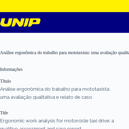
Pular
para
o
conteúdo
Análise ergonômica do trabalho para mototaxista: uma avaliação qualita
Informações
Título
Análise ergonômica do trabalho para mototaxista:
uma avaliação qualitativa e relato de caso
Title
Ergonomic work analysis for motorcicle taxi drive: a
qualitive assessment and case report