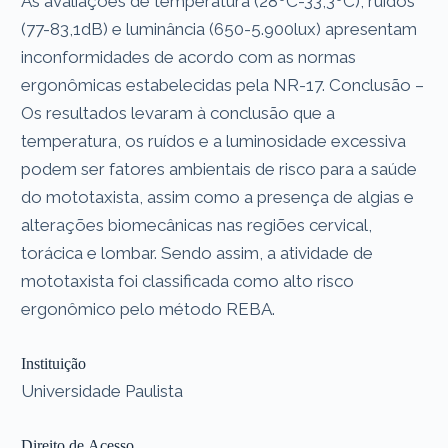
As avaliações de temperatura (28ºC-33,3ºC), ruídos
(77-83,1dB) e luminância (650-5.900lux) apresentam
inconformidades de acordo com as normas
ergonômicas estabelecidas pela NR-17. Conclusão –
Os resultados levaram à conclusão que a
temperatura, os ruídos e a luminosidade excessiva
podem ser fatores ambientais de risco para a saúde
do mototaxista, assim como a presença de algias e
alterações biomecânicas nas regiões cervical,
torácica e lombar. Sendo assim, a atividade de
mototaxista foi classificada como alto risco
ergonômico pelo método REBA.
Instituição
Universidade Paulista
Direito de Acesso