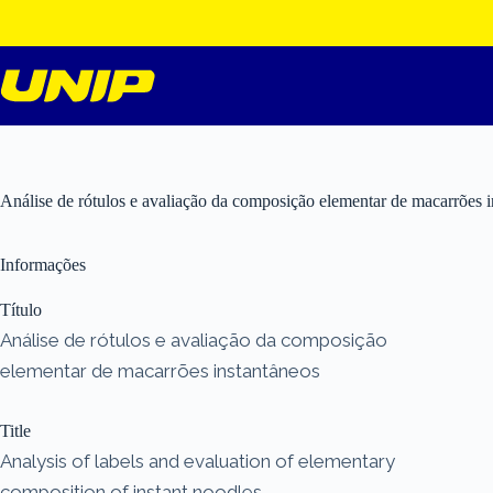
Pular
para
o
conteúdo
Análise de rótulos e avaliação da composição elementar de macarrões i
Informações
Título
Análise de rótulos e avaliação da composição
elementar de macarrões instantâneos
Title
Analysis of labels and evaluation of elementary
composition of instant noodles