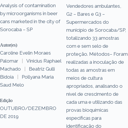
Analysis of contamination
Vendedores ambulantes,
by microorganisms in beer
G2 – Bares e G3 –
cans marketed in the city of
Supermercados do
Sorocaba – SP
município de Sorocaba/SP,
totalizando 33 amostras
Autor(es)
com e sem selo de
Caroline Evelin Moraes
proteção. Métodos– Foram
Palomar
|
Vinicius Raphael
realizadas a inoculação de
Machado
|
Beatriz Gulli
todas as amostras em
Bidoia
|
Pollyana Maria
meios de cultura
Saud Melo
apropriados, analisando o
nível de crescimento de
Edição
cada uma e utilizando das
OUTUBRO/DEZEMBRO
provas bioquímicas
DE 2019
especificas para
identificação do