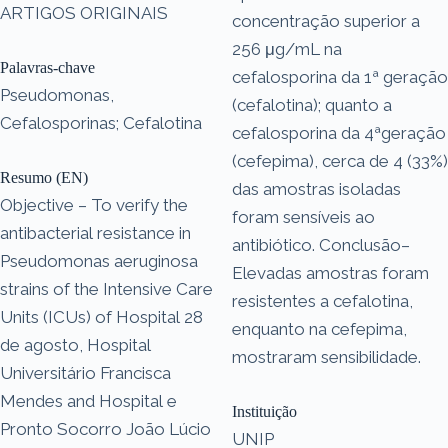
ARTIGOS ORIGINAIS
concentração superior a
256 μg/mL na
Palavras-chave
cefalosporina da 1ª geração
Pseudomonas,
(cefalotina); quanto a
Cefalosporinas; Cefalotina
cefalosporina da 4ªgeração
(cefepima), cerca de 4 (33%)
Resumo (EN)
das amostras isoladas
Objective – To verify the
foram sensíveis ao
antibacterial resistance in
antibiótico. Conclusão–
Pseudomonas aeruginosa
Elevadas amostras foram
strains of the Intensive Care
resistentes a cefalotina,
Units (ICUs) of Hospital 28
enquanto na cefepima,
de agosto, Hospital
mostraram sensibilidade.
Universitário Francisca
Mendes and Hospital e
Instituição
Pronto Socorro João Lúcio
UNIP