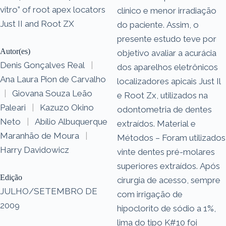
vitro” of root apex locators
clínico e menor irradiação
Just II and Root ZX
do paciente. Assim, o
presente estudo teve por
Autor(es)
objetivo avaliar a acurácia
Denis Gonçalves Real
|
dos aparelhos eletrônicos
Ana Laura Pion de Carvalho
localizadores apicais Just Il
|
Giovana Souza Leão
e Root Zx, utilizados na
Paleari
|
Kazuzo Okino
odontometria de dentes
Neto
|
Abílio Albuquerque
extraídos. Material e
Maranhão de Moura
|
Métodos – Foram utilizados
Harry Davidowicz
vinte dentes pré-molares
superiores extraídos. Após
Edição
cirurgia de acesso, sempre
JULHO/SETEMBRO DE
com irrigação de
2009
hipoclorito de sódio a 1%,
lima do tipo K#10 foi