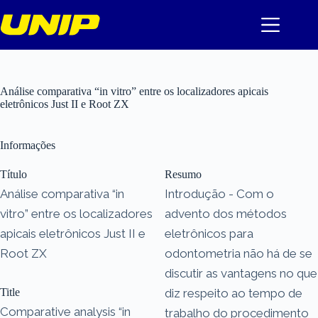
Pular
para
o
conteúdo
Análise comparativa “in vitro” entre os localizadores apicais
eletrônicos Just II e Root ZX
Informações
Título
Resumo
Análise comparativa “in
Introdução - Com o
vitro” entre os localizadores
advento dos métodos
apicais eletrônicos Just II e
eletrônicos para
Root ZX
odontometria não há de se
discutir as vantagens no que
Title
diz respeito ao tempo de
Comparative analysis “in
trabalho do procedimento