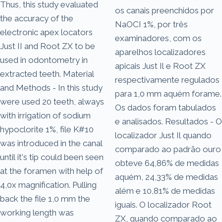
Thus, this study evaluated
os canais preenchidos por
the accuracy of the
NaOCI 1%, por três
electronic apex locators
examinadores, com os
Just II and Root ZX to be
aparelhos localizadores
used in odontometry in
apicais Just Il e Root ZX
extracted teeth. Material
respectivamente regulados
and Methods - In this study
para 1,0 mm aquém forame.
were used 20 teeth, always
Os dados foram tabulados
with irrigation of sodium
e analisados. Resultados - O
hypoclorite 1%, file K#10
localizador Just Il quando
was introduced in the canal
comparado ao padrão ouro
until it's tip could been seen
obteve 64,86% de medidas
at the foramen with help of
aquém, 24,33% de medidas
4,0x magnification. Pulling
além e 10,81% de medidas
back the file 1,0 mm the
iguais. O localizador Root
working length was
ZX, quando comparado ao