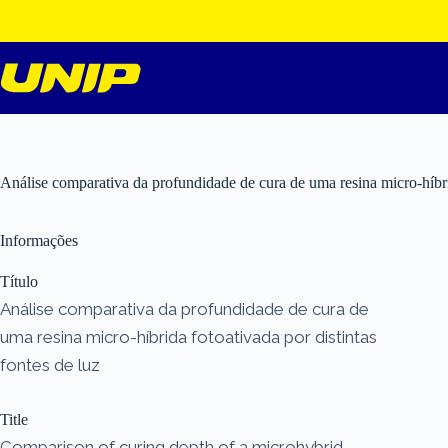
Pular
para
o
conteúdo
Análise comparativa da profundidade de cura de uma resina micro-híbrid
Informações
Título
Análise comparativa da profundidade de cura de
uma resina micro-híbrida fotoativada por distintas
fontes de luz
Title
Comparison of curing depth of a microhybrid