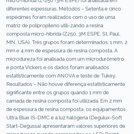
micro-híbrida (Z-250 -3M ESPE) foi analisada em
diferentes espessuras. Métodos – Setenta e cinco
espécimes foram realizados com o uso de uma
matriz de polipropileno utili-zando a resina
composta micro-híbrida (Z250, 3M ESPE, St. Paul,
MN, USA). Três grupos foram determinados: 1 mm, 2
mm e 4 mm de espessura de resina composta. A
microdureza foi analisada com um microdurômetro
e ponta Vickers e os dados foram analisados
estatisticamente com ANOVA e teste de Tukey.
Resultados – Não houve diferença estatisticamente
significante entre os grupos quando 1 mm de
camada de resina composta foi utilizada. Em 2 mm
de espessura de resina composta, os equipamentos
Ultra Blue IS-DMC e a luz halógena (Degulux-Soft
Start-Degussa) apresentaram valores superiores de