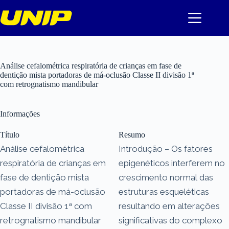
Pular
para
o
conteúdo
Análise cefalométrica respiratória de crianças em fase de
dentição mista portadoras de má-oclusão Classe II divisão 1ª
com retrognatismo mandibular
Informações
Título
Resumo
Análise cefalométrica
Introdução – Os fatores
respiratória de crianças em
epigenéticos interferem no
fase de dentição mista
crescimento normal das
portadoras de má-oclusão
estruturas esqueléticas
Classe II divisão 1ª com
resultando em alterações
retrognatismo mandibular
significativas do complexo