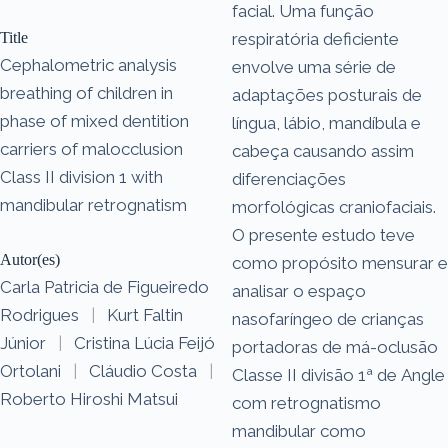
facial. Uma função
Title
respiratória deficiente
Cephalometric analysis
envolve uma série de
breathing of children in
adaptações posturais de
phase of mixed dentition
língua, lábio, mandíbula e
carriers of malocclusion
cabeça causando assim
Class II division 1 with
diferenciações
mandibular retrognatism
morfológicas craniofaciais.
O presente estudo teve
Autor(es)
como propósito mensurar e
Carla Patricia de Figueiredo
analisar o espaço
Rodrigues
|
Kurt Faltin
nasofaríngeo de crianças
Júnior
|
Cristina Lúcia Feijó
portadoras de má-oclusão
Ortolani
|
Cláudio Costa
|
Classe II divisão 1ª de Angle
Roberto Hiroshi Matsui
com retrognatismo
mandibular como