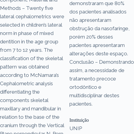
demonstraram que 80%
Methods – Twenty five
dos pacientes analisados
lateral cephalometrics were
não apresentaram
selected in children’s lateral
obstrução da nasofaringe,
norm in phase of mixed
porém 20% desses
dentition in the age group
pacientes apresentaram
from 7 to 12 years. The
alterações deste espaço.
classification of the skeletal
Conclusão – Demonstrando
pattern was obtained
assim, a necessidade de
according to McNamara’s
tratamento precoce
Cephalometric analysis
ortodôntico e
differentiating the
multidisciplinar destes
components skeletal
pacientes.
maxillary and mandibular in
relation to the base of the
Instituição
cranium through the Vertical
UNIP
Plane perpendicular N-Perp