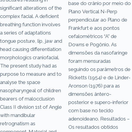
base do crânio por meio do
significant alterations of the
Plano Vertical N-Perp
complex facial. A deficient
perpendicular ao Plano de
breathing function involves
Frankfurt e aos pontos
a series of adaptations
cefalométricos “A” de
tongue posture, lip, jaw and
Downs e Pogônio. As
head causing differentiation
dimensões da nasofaringe
morphologics craniofacial.
foram mensuradas
The present study had as
seguindo os parâmetros de
purpose to measure and to
Ricketts (1954) e de Linder-
analyse the space
Aronson (1976) para as
nasopharyngeal of children
dimensões ântero-
bearers of malocclusion
posterior e supero-inferior
Class II division 1st of Angle
com base no tecido
with mandibular
adenoideano. Resultados –
retrognatism as
Os resultados obtidos
component. Material and