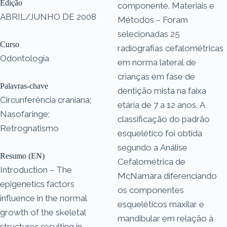
Edição
componente. Materiais e
ABRIL/JUNHO DE 2008
Métodos – Foram
selecionadas 25
Curso
radiografias cefalométricas
Odontologia
em norma lateral de
crianças em fase de
Palavras-chave
dentição mista na faixa
Circunferência craniana;
etária de 7 a 12 anos. A
Nasofaringe;
classificação do padrão
Retrognatismo
esquelético foi obtida
segundo a Análise
Resumo (EN)
Cefalométrica de
Introduction – The
McNamara diferenciando
epigenetics factors
os componentes
influence in the normal
esqueléticos maxilar e
growth of the skeletal
mandibular em relação à
structures resulting in