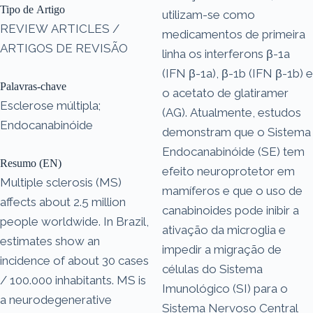
Tipo de Artigo
utilizam-se como
REVIEW ARTICLES /
medicamentos de primeira
ARTIGOS DE REVISÃO
linha os interferons β-1a
(IFN β-1a), β-1b (IFN β-1b) e
Palavras-chave
o acetato de glatiramer
Esclerose múltipla;
(AG). Atualmente, estudos
Endocanabinóide
demonstram que o Sistema
Endocanabinóide (SE) tem
Resumo (EN)
efeito neuroprotetor em
Multiple sclerosis (MS)
mamíferos e que o uso de
affects about 2.5 million
canabinoides pode inibir a
people worldwide. In Brazil,
ativação da microglia e
estimates show an
impedir a migração de
incidence of about 30 cases
células do Sistema
/ 100.000 inhabitants. MS is
Imunológico (SI) para o
a neurodegenerative
Sistema Nervoso Central