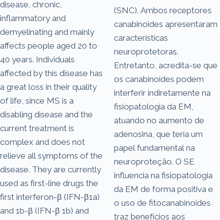
disease, chronic,
(SNC). Ambos receptores
inflammatory and
canabinoides apresentaram
demyelinating and mainly
características
affects people aged 20 to
neuroprotetoras.
40 years. Individuals
Entretanto, acredita-se que
affected by this disease has
os canabinoides podem
a great loss in their quality
interferir indiretamente na
of life, since MS is a
fisiopatologia da EM,
disabling disease and the
atuando no aumento de
current treatment is
adenosina, que teria um
complex and does not
papel fundamental na
relieve all symptoms of the
neuroproteção. O SE
disease. They are currently
influencia na fisiopatologia
used as first-line drugs the
da EM de forma positiva e
first interferon-β (IFN-β1a)
o uso de fitocanabinoides
and 1b-β (IFN-β 1b) and
traz benefícios aos