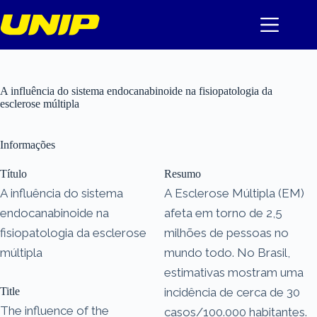
Pular
para
o
conteúdo
A influência do sistema endocanabinoide na fisiopatologia da
esclerose múltipla
Informações
Título
Resumo
A influência do sistema
A Esclerose Múltipla (EM)
endocanabinoide na
afeta em torno de 2,5
fisiopatologia da esclerose
milhões de pessoas no
múltipla
mundo todo. No Brasil,
estimativas mostram uma
Title
incidência de cerca de 30
The influence of the
casos/100.000 habitantes.