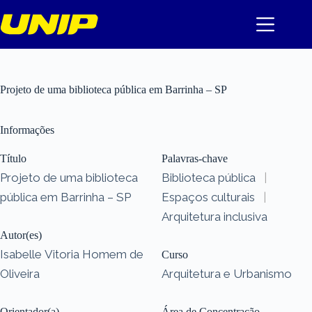
Pular
para
o
conteúdo
Projeto de uma biblioteca pública em Barrinha – SP
Informações
Título
Palavras-chave
Projeto de uma biblioteca
Biblioteca pública
|
pública em Barrinha – SP
Espaços culturais
|
Arquitetura inclusiva
Autor(es)
Isabelle Vitoria Homem de
Curso
Oliveira
Arquitetura e Urbanismo
Orientador(a)
Área de Concentração