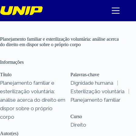
Pular
para
o
conteúdo
Planejamento familiar e esterilização voluntária: análise acerca
do direito em dispor sobre o próprio corpo
Informações
Título
Palavras-chave
Planejamento familiar e
Dignidade humana
|
esterilização voluntária:
Esterilização voluntária
|
análise acerca do direito em
Planejamento familiar
dispor sobre o próprio
corpo
Curso
Direito
Autor(es)