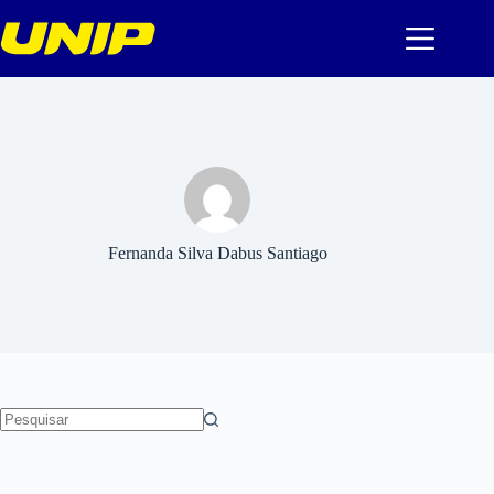
Pular
para
o
conteúdo
Fernanda Silva Dabus Santiago
Sem
resultados